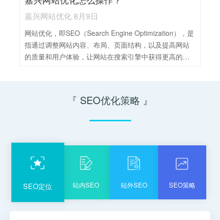
速度。4，技术优化：加强网站的安全性、稳定性和兼容
性，优化代码和图片资源，提升网站性能。5，外部链接
嘉兴网站优化 8月9日
建设：积极寻求高质量的外部链接，增加网站权威性和
网站优化，即SEO（Search Engine Optimization），是
信任度。同时，避免低质量链接对网站的影响。6，数据
指通过调整网站内容、布局、页面结构，以及提高网站
监测与分析：利用工具监测网站数据，分析用户行为和
的质量和用户体验，让网站在搜索引擎中获得更高的排
搜索引擎表现，根据数据反馈及时调整优化策略。
名，增加网站的流量和曝光度。嘉兴网站优化操作可归
纳如下：1，关键词优化：选择相关度高、竞争度适中的
关键词，合理布局在网站标题、内容、URL等位置，保
『 SEO优化策略 』
持关键词密度在2%~4%之间。2，内容优化：发布高质
量、原创的内容，确保内容有价值、能解决用户需求，
并保持定期更新，以增加搜索引擎爬取频率。3，网站结
构优化：确保网站结构清晰，避免深层次URL，优化代
码减少冗余，提高加载速度，并实现移动适配。4，内外
链建设：构建内部链接网络，增强页面间联系；积极寻
求高质量外部链接，提升网站权威性和排名。5，用户体
站内SEO
站外SEO
SEO策略
SEO定位
验优化：优化网站导航、布局，确保用户能轻松找到所
需信息，提升用户满意度和停留时间。6，数据分析与调
整：定期监测网站数据，分析用户行为和搜索引擎表