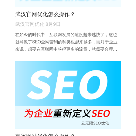
利用工具监测网站数据，分析用户行为和搜索引擎表
武汉官网优化怎么操作？
现，及时调整优化策略。
武汉官网优化 8月9日
在如今的时代中，互联网发展的速度越来越快了，这也
就导致了SEO全网营销的种类也越来越多，而对于企业
来说，想要在互联网中获得更多的流量，就需要合理的
利用各种SEO推广方式，只有这样才能扩大企业在互联
网中的宣传范围，从而也就能够有更多的用户通过互联
网了解到企业，进而企业也就能够获得更多的流量和转
化。武汉官网优化操作可以分点归纳如下：1，关键词优
化：明确核心关键词，合理布局在网站标题、描述、内
容等位置，确保关键词密度适中，提高搜索引擎相关
性。2，内容质量提升：发布高质量、原创的内容，保持
定期更新，内容需丰富、有价值，满足用户需求，提升
用户体验。3，网站结构优化：确保网站结构清晰，导航
简单明了，内部链接合理，提高搜索引擎抓取效率。同
时，优化URL结构，使用静态或伪静态页面，提高加载
嘉兴网站优化怎么操作？