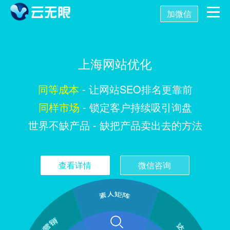
加微信
首页
上海网站优化
营销推广
同等成本
- 让网站SEO排名更靠前
数字化营销
数字化建设
SEO优化
同样市场
- 锁定客户持续吸引询盘
世界不缺产品 - 缺把产品卖出去的方法
SEO技术
新媒体营销
网站建设
关键词SEO排名
关于我们
查看详情
微信咨询
网站优化
公众号开发
百度SEO诊断
SEO优化诊断
AISEO系统
托管代运营
小程序开发
网站优化方案
SEO基础优化
关于我们
舆情监控
APP开发