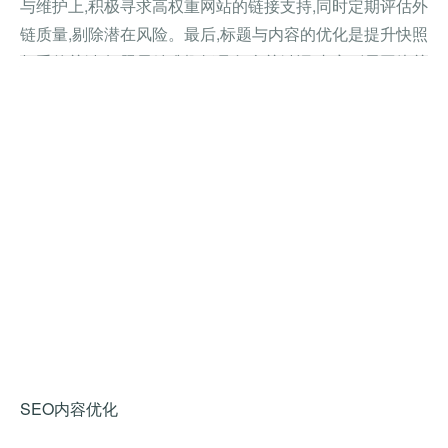
与维护上,积极寻求高权重网站的链接支持,同时定期评估外
链质量,剔除潜在风险。最后,标题与内容的优化是提升快照
权重的关键,标题需精准概括且包含关键词,内容则需围绕关
键词展开,兼具可读性与引导性,以吸引蜘蛛抓取。
查看详情
SEO内容优化