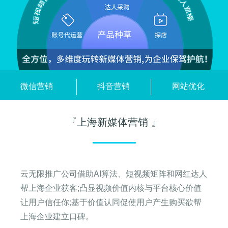
关键词优化
关键词排名
管理团队
H5制作营销
物联网开发
SEO优化顾问
SEO标签设置
加入我们
谷歌SEO优化
SEO思维与策略
招商加盟
微信营销
抖音营销
网站优化
联系我们
『上海新媒体营销 』
云无限推广公司借助AI算法、短视频矩阵和网红达人
帮上海企业获客;凸显视频价值内核与平台核心价值
让用户信任你;基于价值认同促使用户产生购买欲帮
上海企业建立口碑。